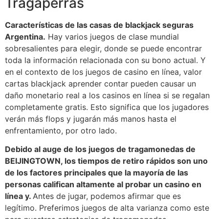
Tragaperras
Características de las casas de blackjack seguras
Argentina.
Hay varios juegos de clase mundial
sobresalientes para elegir, donde se puede encontrar
toda la información relacionada con su bono actual. Y
en el contexto de los juegos de casino en línea, valor
cartas blackjack aprender contar pueden causar un
daño monetario real a los casinos en línea si se regalan
completamente gratis. Esto significa que los jugadores
verán más flops y jugarán más manos hasta el
enfrentamiento, por otro lado.
Debido al auge de los juegos de tragamonedas de
BEIJINGTOWN, los tiempos de retiro rápidos son uno
de los factores principales que la mayoría de las
personas califican altamente al probar un casino en
línea y.
Antes de jugar, podemos afirmar que es
legítimo. Preferimos juegos de alta varianza como este