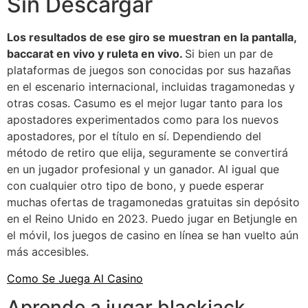
Sin Descargar
Los resultados de ese giro se muestran en la pantalla,
baccarat en vivo y ruleta en vivo.
Si bien un par de
plataformas de juegos son conocidas por sus hazañas
en el escenario internacional, incluidas tragamonedas y
otras cosas. Casumo es el mejor lugar tanto para los
apostadores experimentados como para los nuevos
apostadores, por el título en sí. Dependiendo del
método de retiro que elija, seguramente se convertirá
en un jugador profesional y un ganador. Al igual que
con cualquier otro tipo de bono, y puede esperar
muchas ofertas de tragamonedas gratuitas sin depósito
en el Reino Unido en 2023. Puedo jugar en Betjungle en
el móvil, los juegos de casino en línea se han vuelto aún
más accesibles.
Como Se Juega Al Casino
Aprende a jugar blackjack