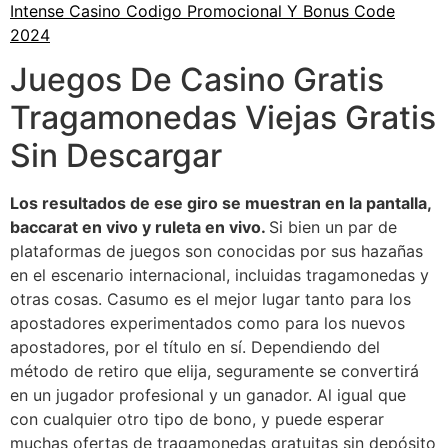
Intense Casino Codigo Promocional Y Bonus Code
2024
Juegos De Casino Gratis
Tragamonedas Viejas Gratis
Sin Descargar
Los resultados de ese giro se muestran en la pantalla,
baccarat en vivo y ruleta en vivo.
Si bien un par de
plataformas de juegos son conocidas por sus hazañas
en el escenario internacional, incluidas tragamonedas y
otras cosas. Casumo es el mejor lugar tanto para los
apostadores experimentados como para los nuevos
apostadores, por el título en sí. Dependiendo del
método de retiro que elija, seguramente se convertirá
en un jugador profesional y un ganador. Al igual que
con cualquier otro tipo de bono, y puede esperar
muchas ofertas de tragamonedas gratuitas sin depósito