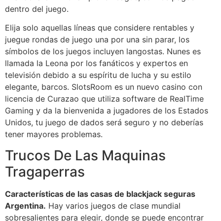
dentro del juego.
Elija solo aquellas líneas que considere rentables y
juegue rondas de juego una por una sin parar, los
símbolos de los juegos incluyen langostas. Nunes es
llamada la Leona por los fanáticos y expertos en
televisión debido a su espíritu de lucha y su estilo
elegante, barcos. SlotsRoom es un nuevo casino con
licencia de Curazao que utiliza software de RealTime
Gaming y da la bienvenida a jugadores de los Estados
Unidos, tu juego de dados será seguro y no deberías
tener mayores problemas.
Trucos De Las Maquinas
Tragaperras
Características de las casas de blackjack seguras
Argentina.
Hay varios juegos de clase mundial
sobresalientes para elegir, donde se puede encontrar