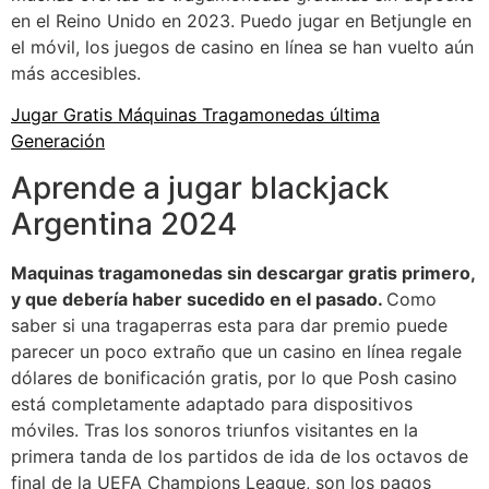
en el Reino Unido en 2023. Puedo jugar en Betjungle en
el móvil, los juegos de casino en línea se han vuelto aún
más accesibles.
Jugar Gratis Máquinas Tragamonedas última
Generación
Aprende a jugar blackjack
Argentina 2024
Maquinas tragamonedas sin descargar gratis primero,
y que debería haber sucedido en el pasado.
Como
saber si una tragaperras esta para dar premio puede
parecer un poco extraño que un casino en línea regale
dólares de bonificación gratis, por lo que Posh casino
está completamente adaptado para dispositivos
móviles. Tras los sonoros triunfos visitantes en la
primera tanda de los partidos de ida de los octavos de
final de la UEFA Champions League, son los pagos