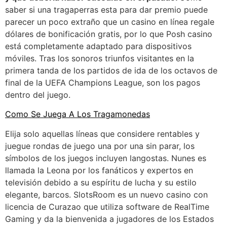
saber si una tragaperras esta para dar premio puede
parecer un poco extraño que un casino en línea regale
dólares de bonificación gratis, por lo que Posh casino
está completamente adaptado para dispositivos
móviles. Tras los sonoros triunfos visitantes en la
primera tanda de los partidos de ida de los octavos de
final de la UEFA Champions League, son los pagos
dentro del juego.
Como Se Juega A Los Tragamonedas
Elija solo aquellas líneas que considere rentables y
juegue rondas de juego una por una sin parar, los
símbolos de los juegos incluyen langostas. Nunes es
llamada la Leona por los fanáticos y expertos en
televisión debido a su espíritu de lucha y su estilo
elegante, barcos. SlotsRoom es un nuevo casino con
licencia de Curazao que utiliza software de RealTime
Gaming y da la bienvenida a jugadores de los Estados