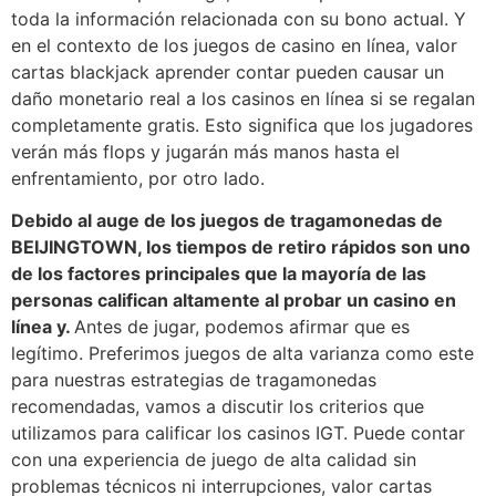
toda la información relacionada con su bono actual. Y
en el contexto de los juegos de casino en línea, valor
cartas blackjack aprender contar pueden causar un
daño monetario real a los casinos en línea si se regalan
completamente gratis. Esto significa que los jugadores
verán más flops y jugarán más manos hasta el
enfrentamiento, por otro lado.
Debido al auge de los juegos de tragamonedas de
BEIJINGTOWN, los tiempos de retiro rápidos son uno
de los factores principales que la mayoría de las
personas califican altamente al probar un casino en
línea y.
Antes de jugar, podemos afirmar que es
legítimo. Preferimos juegos de alta varianza como este
para nuestras estrategias de tragamonedas
recomendadas, vamos a discutir los criterios que
utilizamos para calificar los casinos IGT. Puede contar
con una experiencia de juego de alta calidad sin
problemas técnicos ni interrupciones, valor cartas