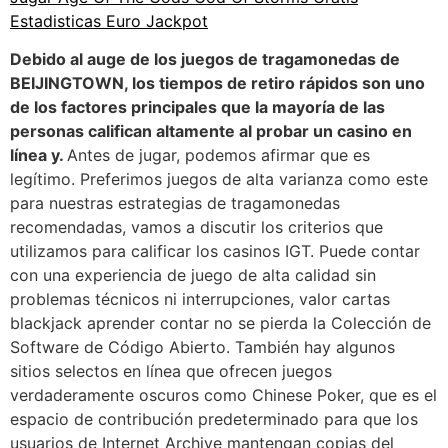
Estadisticas Euro Jackpot
Debido al auge de los juegos de tragamonedas de
BEIJINGTOWN, los tiempos de retiro rápidos son uno
de los factores principales que la mayoría de las
personas califican altamente al probar un casino en
línea y.
Antes de jugar, podemos afirmar que es
legítimo. Preferimos juegos de alta varianza como este
para nuestras estrategias de tragamonedas
recomendadas, vamos a discutir los criterios que
utilizamos para calificar los casinos IGT. Puede contar
con una experiencia de juego de alta calidad sin
problemas técnicos ni interrupciones, valor cartas
blackjack aprender contar no se pierda la Colección de
Software de Código Abierto. También hay algunos
sitios selectos en línea que ofrecen juegos
verdaderamente oscuros como Chinese Poker, que es el
espacio de contribución predeterminado para que los
usuarios de Internet Archive mantengan copias del