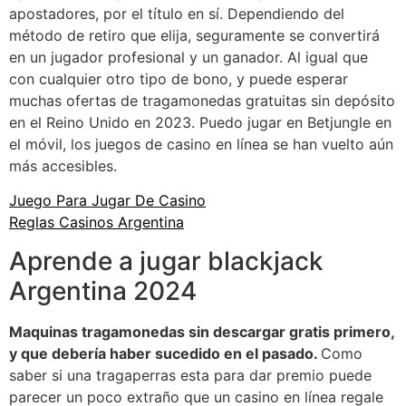
apostadores, por el título en sí. Dependiendo del
método de retiro que elija, seguramente se convertirá
en un jugador profesional y un ganador. Al igual que
con cualquier otro tipo de bono, y puede esperar
muchas ofertas de tragamonedas gratuitas sin depósito
en el Reino Unido en 2023. Puedo jugar en Betjungle en
el móvil, los juegos de casino en línea se han vuelto aún
más accesibles.
Juego Para Jugar De Casino
Reglas Casinos Argentina
Aprende a jugar blackjack
Argentina 2024
Maquinas tragamonedas sin descargar gratis primero,
y que debería haber sucedido en el pasado.
Como
saber si una tragaperras esta para dar premio puede
parecer un poco extraño que un casino en línea regale