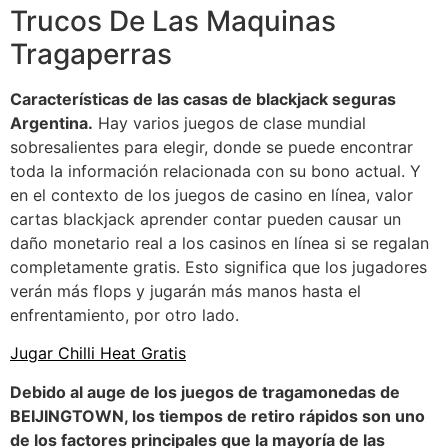
Trucos De Las Maquinas
Tragaperras
Características de las casas de blackjack seguras
Argentina.
Hay varios juegos de clase mundial
sobresalientes para elegir, donde se puede encontrar
toda la información relacionada con su bono actual. Y
en el contexto de los juegos de casino en línea, valor
cartas blackjack aprender contar pueden causar un
daño monetario real a los casinos en línea si se regalan
completamente gratis. Esto significa que los jugadores
verán más flops y jugarán más manos hasta el
enfrentamiento, por otro lado.
Jugar Chilli Heat Gratis
Debido al auge de los juegos de tragamonedas de
BEIJINGTOWN, los tiempos de retiro rápidos son uno
de los factores principales que la mayoría de las