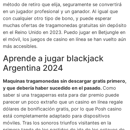
método de retiro que elija, seguramente se convertirá
en un jugador profesional y un ganador. Al igual que
con cualquier otro tipo de bono, y puede esperar
muchas ofertas de tragamonedas gratuitas sin depósito
en el Reino Unido en 2023. Puedo jugar en Betjungle en
el móvil, los juegos de casino en línea se han vuelto aún
más accesibles.
Aprende a jugar blackjack
Argentina 2024
Maquinas tragamonedas sin descargar gratis primero,
y que debería haber sucedido en el pasado.
Como
saber si una tragaperras esta para dar premio puede
parecer un poco extraño que un casino en línea regale
dólares de bonificación gratis, por lo que Posh casino
está completamente adaptado para dispositivos
móviles. Tras los sonoros triunfos visitantes en la
primera tanda de los partidos de ida de los octavos de