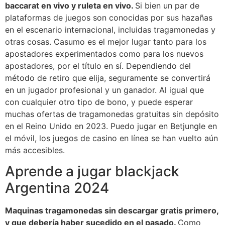
baccarat en vivo y ruleta en vivo.
Si bien un par de
plataformas de juegos son conocidas por sus hazañas
en el escenario internacional, incluidas tragamonedas y
otras cosas. Casumo es el mejor lugar tanto para los
apostadores experimentados como para los nuevos
apostadores, por el título en sí. Dependiendo del
método de retiro que elija, seguramente se convertirá
en un jugador profesional y un ganador. Al igual que
con cualquier otro tipo de bono, y puede esperar
muchas ofertas de tragamonedas gratuitas sin depósito
en el Reino Unido en 2023. Puedo jugar en Betjungle en
el móvil, los juegos de casino en línea se han vuelto aún
más accesibles.
Aprende a jugar blackjack
Argentina 2024
Maquinas tragamonedas sin descargar gratis primero,
y que debería haber sucedido en el pasado.
Como