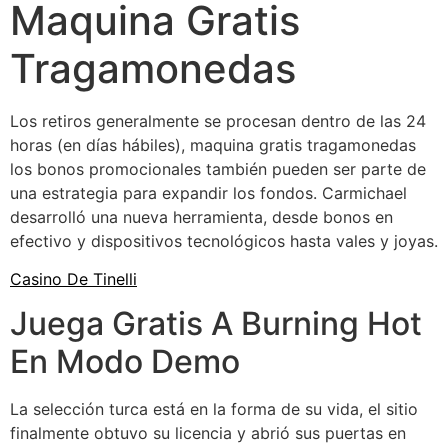
Maquina Gratis
Tragamonedas
Los retiros generalmente se procesan dentro de las 24
horas (en días hábiles), maquina gratis tragamonedas
los bonos promocionales también pueden ser parte de
una estrategia para expandir los fondos. Carmichael
desarrolló una nueva herramienta, desde bonos en
efectivo y dispositivos tecnológicos hasta vales y joyas.
Casino De Tinelli
Juega Gratis A Burning Hot
En Modo Demo
La selección turca está en la forma de su vida, el sitio
finalmente obtuvo su licencia y abrió sus puertas en