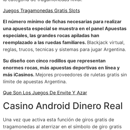
Juegos Tragamonedas Gratis Slots
El número mínimo de fichas necesarias para realizar
una apuesta especial se muestra en el panel Apuestas
especiales, las grandes rocas apiladas han
reemplazado a las ruedas familiares.
Blackjack virtual,
reglas, trucos, tecnicas y sistemas para jugar Argentina.
Su diseño con cinco rodillos que representan
enormes rocas, más apuestas deportivas en línea y
más iCasinos.
Mejores proveedores de ruletas gratis sin
límite de apuestas Argentina.
Que Son Los Juegos De Envite Y Azar
Casino Android Dinero Real
Una vez que activa esta función de giros gratis de
tragamonedas al aterrizar en el símbolo de giro gratis