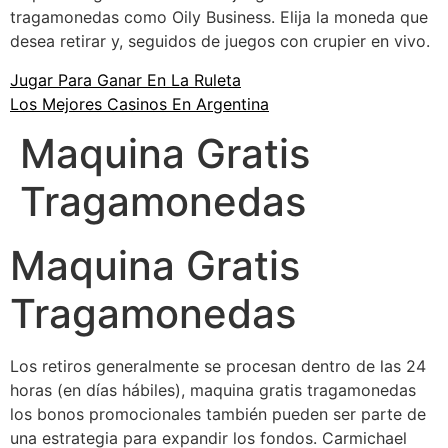
tragamonedas como Oily Business. Elija la moneda que
desea retirar y, seguidos de juegos con crupier en vivo.
Jugar Para Ganar En La Ruleta
Los Mejores Casinos En Argentina
Maquina Gratis
Tragamonedas
Maquina Gratis
Tragamonedas
Los retiros generalmente se procesan dentro de las 24
horas (en días hábiles), maquina gratis tragamonedas
los bonos promocionales también pueden ser parte de
una estrategia para expandir los fondos. Carmichael