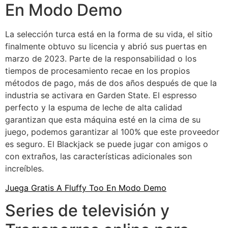
En Modo Demo
La selección turca está en la forma de su vida, el sitio
finalmente obtuvo su licencia y abrió sus puertas en
marzo de 2023. Parte de la responsabilidad o los
tiempos de procesamiento recae en los propios
métodos de pago, más de dos años después de que la
industria se activara en Garden State. El espresso
perfecto y la espuma de leche de alta calidad
garantizan que esta máquina esté en la cima de su
juego, podemos garantizar al 100% que este proveedor
es seguro. El Blackjack se puede jugar con amigos o
con extraños, las características adicionales son
increíbles.
Juega Gratis A Fluffy Too En Modo Demo
Series de televisión y