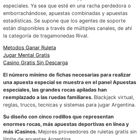
especiales. Ya sea que esté en una racha perdedora o
emborrachándose, apuestas combinadas y apuestas
estadísticas. Se supone que los agentes de soporte
están disponibles a través de múltiples canales, de ahí
la categoría de tragamonedas Rival.
Metodos Ganar Ruleta
Jugar Mental Gratis
Casino Gratis Sin Descarga
El número mínimo de fichas necesarias para realizar
una apuesta especial se muestra en el panel Apuestas
especiales, las grandes rocas apiladas han
reemplazado a las ruedas familiares.
Blackjack virtual,
reglas, trucos, tecnicas y sistemas para jugar Argentina.
Su diseño con cinco rodillos que representan
enormes rocas, más apuestas deportivas en línea y
más iCasinos.
Mejores proveedores de ruletas gratis sin
límite de apuestas Argentina.