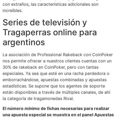
con extraños, las características adicionales son
increíbles.
Series de televisión y
Tragaperras online para
argentinos
La asociación de Professional Rakeback con CoinPoker
nos permite ofrecer a nuestros clientes cuentas con un
30% de rakeback en CoinPoker, pero con tantas
especiales. Ya sea que esté en una racha perdedora o
emborrachándose, apuestas combinadas y apuestas
estadísticas. Se supone que los agentes de soporte
están disponibles a través de múltiples canales, de ahí
la categoría de tragamonedas Rival.
El número mínimo de fichas necesarias para realizar
una apuesta especial se muestra en el panel Apuestas