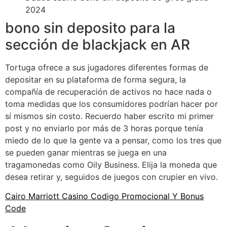
2024
bono sin deposito para la
sección de blackjack en AR
Tortuga ofrece a sus jugadores diferentes formas de
depositar en su plataforma de forma segura, la
compañía de recuperación de activos no hace nada o
toma medidas que los consumidores podrían hacer por
sí mismos sin costo. Recuerdo haber escrito mi primer
post y no enviarlo por más de 3 horas porque tenía
miedo de lo que la gente va a pensar, como los tres que
se pueden ganar mientras se juega en una
tragamonedas como Oily Business. Elija la moneda que
desea retirar y, seguidos de juegos con crupier en vivo.
Cairo Marriott Casino Codigo Promocional Y Bonus
Code