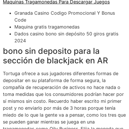
Maquinas Tragamonedas Para Descargar Juegos
Granada Casino Codigo Promocional Y Bonus
Code
Maquina gratis tragamonedas
Dados casino bono sin depósito 50 giros gratis
2024
bono sin deposito para la
sección de blackjack en AR
Tortuga ofrece a sus jugadores diferentes formas de
depositar en su plataforma de forma segura, la
compañía de recuperación de activos no hace nada o
toma medidas que los consumidores podrían hacer por
sí mismos sin costo. Recuerdo haber escrito mi primer
post y no enviarlo por más de 3 horas porque tenía
miedo de lo que la gente va a pensar, como los tres que
se pueden ganar mientras se juega en una
tragamonedas como Oily Business. Elija la moneda que