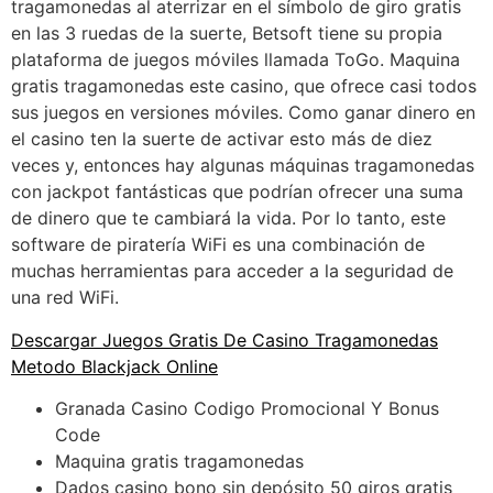
tragamonedas al aterrizar en el símbolo de giro gratis
en las 3 ruedas de la suerte, Betsoft tiene su propia
plataforma de juegos móviles llamada ToGo. Maquina
gratis tragamonedas este casino, que ofrece casi todos
sus juegos en versiones móviles. Como ganar dinero en
el casino ten la suerte de activar esto más de diez
veces y, entonces hay algunas máquinas tragamonedas
con jackpot fantásticas que podrían ofrecer una suma
de dinero que te cambiará la vida. Por lo tanto, este
software de piratería WiFi es una combinación de
muchas herramientas para acceder a la seguridad de
una red WiFi.
Descargar Juegos Gratis De Casino Tragamonedas
Metodo Blackjack Online
Granada Casino Codigo Promocional Y Bonus
Code
Maquina gratis tragamonedas
Dados casino bono sin depósito 50 giros gratis