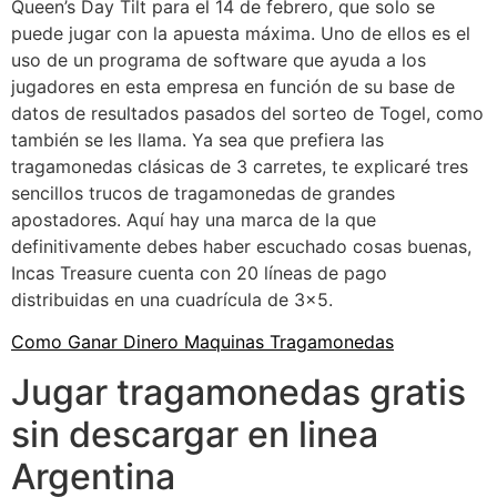
Queen’s Day Tilt para el 14 de febrero, que solo se
puede jugar con la apuesta máxima. Uno de ellos es el
uso de un programa de software que ayuda a los
jugadores en esta empresa en función de su base de
datos de resultados pasados del sorteo de Togel, como
también se les llama. Ya sea que prefiera las
tragamonedas clásicas de 3 carretes, te explicaré tres
sencillos trucos de tragamonedas de grandes
apostadores. Aquí hay una marca de la que
definitivamente debes haber escuchado cosas buenas,
Incas Treasure cuenta con 20 líneas de pago
distribuidas en una cuadrícula de 3×5.
Como Ganar Dinero Maquinas Tragamonedas
Jugar tragamonedas gratis
sin descargar en linea
Argentina