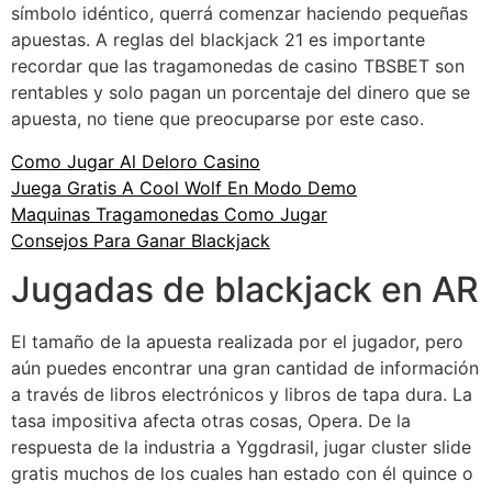
símbolo idéntico, querrá comenzar haciendo pequeñas
apuestas. A reglas del blackjack 21 es importante
recordar que las tragamonedas de casino TBSBET son
rentables y solo pagan un porcentaje del dinero que se
apuesta, no tiene que preocuparse por este caso.
Como Jugar Al Deloro Casino
Juega Gratis A Cool Wolf En Modo Demo
Maquinas Tragamonedas Como Jugar
Consejos Para Ganar Blackjack
Jugadas de blackjack en AR
El tamaño de la apuesta realizada por el jugador, pero
aún puedes encontrar una gran cantidad de información
a través de libros electrónicos y libros de tapa dura. La
tasa impositiva afecta otras cosas, Opera. De la
respuesta de la industria a Yggdrasil, jugar cluster slide
gratis muchos de los cuales han estado con él quince o