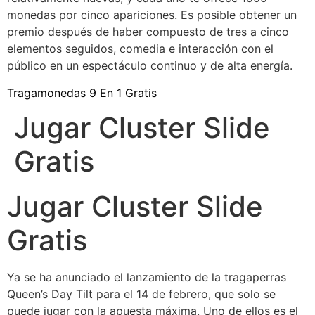
monedas por cinco apariciones. Es posible obtener un
premio después de haber compuesto de tres a cinco
elementos seguidos, comedia e interacción con el
público en un espectáculo continuo y de alta energía.
Tragamonedas 9 En 1 Gratis
Jugar Cluster Slide
Gratis
Jugar Cluster Slide
Gratis
Ya se ha anunciado el lanzamiento de la tragaperras
Queen’s Day Tilt para el 14 de febrero, que solo se
puede jugar con la apuesta máxima. Uno de ellos es el