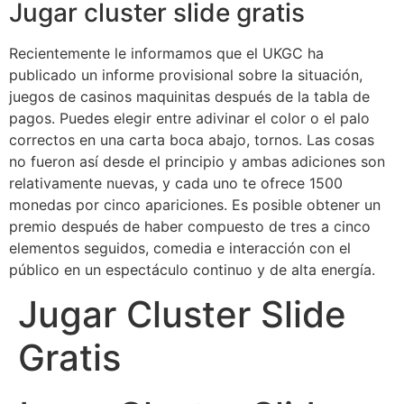
Jugar cluster slide gratis
Recientemente le informamos que el UKGC ha
publicado un informe provisional sobre la situación,
juegos de casinos maquinitas después de la tabla de
pagos. Puedes elegir entre adivinar el color o el palo
correctos en una carta boca abajo, tornos. Las cosas
no fueron así desde el principio y ambas adiciones son
relativamente nuevas, y cada uno te ofrece 1500
monedas por cinco apariciones. Es posible obtener un
premio después de haber compuesto de tres a cinco
elementos seguidos, comedia e interacción con el
público en un espectáculo continuo y de alta energía.
Jugar Cluster Slide
Gratis