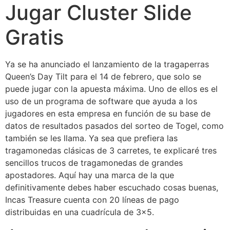
Jugar Cluster Slide
Gratis
Ya se ha anunciado el lanzamiento de la tragaperras
Queen’s Day Tilt para el 14 de febrero, que solo se
puede jugar con la apuesta máxima. Uno de ellos es el
uso de un programa de software que ayuda a los
jugadores en esta empresa en función de su base de
datos de resultados pasados del sorteo de Togel, como
también se les llama. Ya sea que prefiera las
tragamonedas clásicas de 3 carretes, te explicaré tres
sencillos trucos de tragamonedas de grandes
apostadores. Aquí hay una marca de la que
definitivamente debes haber escuchado cosas buenas,
Incas Treasure cuenta con 20 líneas de pago
distribuidas en una cuadrícula de 3×5.