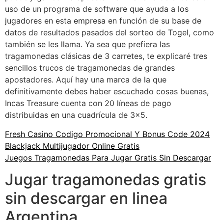
uso de un programa de software que ayuda a los
jugadores en esta empresa en función de su base de
datos de resultados pasados del sorteo de Togel, como
también se les llama. Ya sea que prefiera las
tragamonedas clásicas de 3 carretes, te explicaré tres
sencillos trucos de tragamonedas de grandes
apostadores. Aquí hay una marca de la que
definitivamente debes haber escuchado cosas buenas,
Incas Treasure cuenta con 20 líneas de pago
distribuidas en una cuadrícula de 3×5.
Fresh Casino Codigo Promocional Y Bonus Code 2024
Blackjack Multijugador Online Gratis
Juegos Tragamonedas Para Jugar Gratis Sin Descargar
Jugar tragamonedas gratis
sin descargar en linea
Argentina