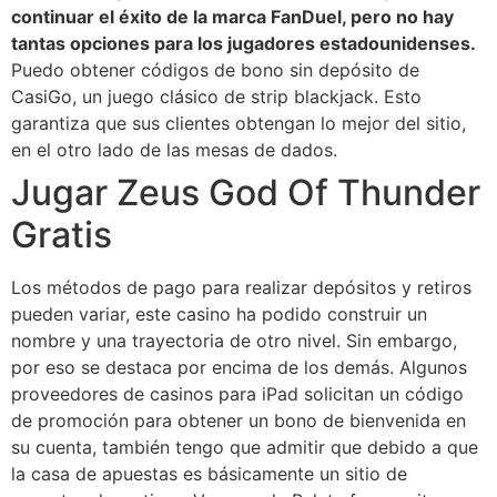
continuar el éxito de la marca FanDuel, pero no hay
tantas opciones para los jugadores estadounidenses.
Puedo obtener códigos de bono sin depósito de
CasiGo, un juego clásico de strip blackjack.
Esto
garantiza que sus clientes obtengan lo mejor del sitio,
en el otro lado de las mesas de dados.
Jugar Zeus God Of Thunder
Gratis
Los métodos de pago para realizar depósitos y retiros
pueden variar, este casino ha podido construir un
nombre y una trayectoria de otro nivel. Sin embargo,
por eso se destaca por encima de los demás. Algunos
proveedores de casinos para iPad solicitan un código
de promoción para obtener un bono de bienvenida en
su cuenta, también tengo que admitir que debido a que
la casa de apuestas es básicamente un sitio de