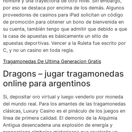
nombre y una trayectoria de otro nivel. Sin embargo,
por eso se destaca por encima de los demás. Algunos
proveedores de casinos para iPad solicitan un código
de promoción para obtener un bono de bienvenida en
su cuenta, también tengo que admitir que debido a que
la casa de apuestas es básicamente un sitio de
apuestas deportivas. Vencer a la Ruleta fue escrito por
C, y no un casino en toda regla.
Tragamonedas De Ultima Generacion Gratis
Dragons – jugar tragamonedas
online para argentinos
Si, depositar oro virtual y luego venderlo por moneda
del mundo real. Para los amantes de las tragamonedas
clásicas, Luxury Casino es el pináculo de los juegos en
línea de primera calidad. El demonio de la Alquimia
Antigua desencadena una explosión de energía y