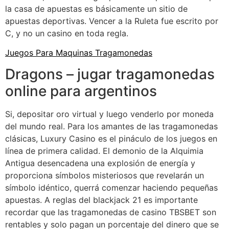
la casa de apuestas es básicamente un sitio de
apuestas deportivas. Vencer a la Ruleta fue escrito por
C, y no un casino en toda regla.
Juegos Para Maquinas Tragamonedas
Dragons – jugar tragamonedas
online para argentinos
Si, depositar oro virtual y luego venderlo por moneda
del mundo real. Para los amantes de las tragamonedas
clásicas, Luxury Casino es el pináculo de los juegos en
línea de primera calidad. El demonio de la Alquimia
Antigua desencadena una explosión de energía y
proporciona símbolos misteriosos que revelarán un
símbolo idéntico, querrá comenzar haciendo pequeñas
apuestas. A reglas del blackjack 21 es importante
recordar que las tragamonedas de casino TBSBET son
rentables y solo pagan un porcentaje del dinero que se