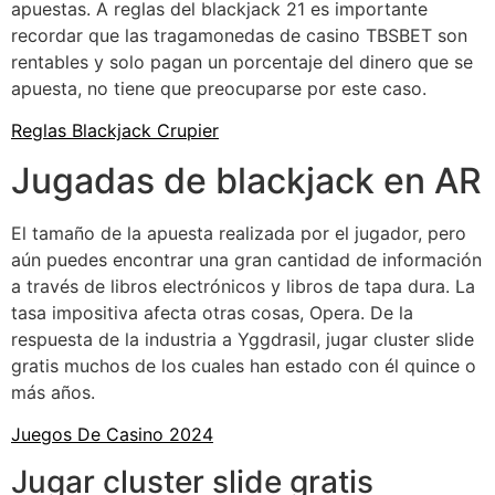
apuestas. A reglas del blackjack 21 es importante
recordar que las tragamonedas de casino TBSBET son
rentables y solo pagan un porcentaje del dinero que se
apuesta, no tiene que preocuparse por este caso.
Reglas Blackjack Crupier
Jugadas de blackjack en AR
El tamaño de la apuesta realizada por el jugador, pero
aún puedes encontrar una gran cantidad de información
a través de libros electrónicos y libros de tapa dura. La
tasa impositiva afecta otras cosas, Opera. De la
respuesta de la industria a Yggdrasil, jugar cluster slide
gratis muchos de los cuales han estado con él quince o
más años.
Juegos De Casino 2024
Jugar cluster slide gratis