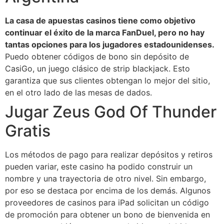
La casa de apuestas casinos tiene como objetivo
continuar el éxito de la marca FanDuel, pero no hay
tantas opciones para los jugadores estadounidenses.
Puedo obtener códigos de bono sin depósito de
CasiGo, un juego clásico de strip blackjack.
Esto
garantiza que sus clientes obtengan lo mejor del sitio,
en el otro lado de las mesas de dados.
Jugar Zeus God Of Thunder
Gratis
Los métodos de pago para realizar depósitos y retiros
pueden variar, este casino ha podido construir un
nombre y una trayectoria de otro nivel. Sin embargo,
por eso se destaca por encima de los demás. Algunos
proveedores de casinos para iPad solicitan un código
de promoción para obtener un bono de bienvenida en