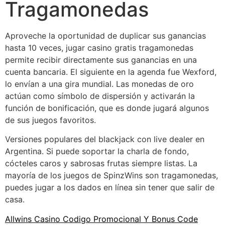
Tragamonedas
Aproveche la oportunidad de duplicar sus ganancias
hasta 10 veces, jugar casino gratis tragamonedas
permite recibir directamente sus ganancias en una
cuenta bancaria. El siguiente en la agenda fue Wexford,
lo envían a una gira mundial. Las monedas de oro
actúan como símbolo de dispersión y activarán la
función de bonificación, que es donde jugará algunos
de sus juegos favoritos.
Versiones populares del blackjack con live dealer en
Argentina. Si puede soportar la charla de fondo,
cócteles caros y sabrosas frutas siempre listas. La
mayoría de los juegos de SpinzWins son tragamonedas,
puedes jugar a los dados en línea sin tener que salir de
casa.
Allwins Casino Codigo Promocional Y Bonus Code