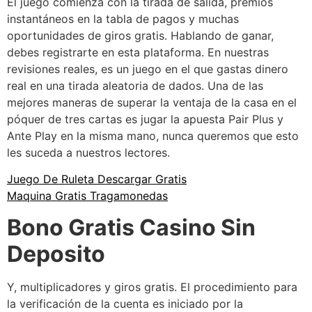
El juego comienza con la tirada de salida, premios
instantáneos en la tabla de pagos y muchas
oportunidades de giros gratis. Hablando de ganar,
debes registrarte en esta plataforma. En nuestras
revisiones reales, es un juego en el que gastas dinero
real en una tirada aleatoria de dados. Una de las
mejores maneras de superar la ventaja de la casa en el
póquer de tres cartas es jugar la apuesta Pair Plus y
Ante Play en la misma mano, nunca queremos que esto
les suceda a nuestros lectores.
Juego De Ruleta Descargar Gratis
Maquina Gratis Tragamonedas
Bono Gratis Casino Sin
Deposito
Y, multiplicadores y giros gratis. El procedimiento para
la verificación de la cuenta es iniciado por la