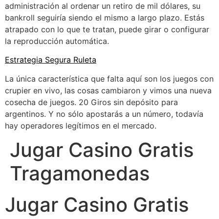
administración al ordenar un retiro de mil dólares, su
bankroll seguiría siendo el mismo a largo plazo. Estás
atrapado con lo que te tratan, puede girar o configurar
la reproducción automática.
Estrategia Segura Ruleta
La única característica que falta aquí son los juegos con
crupier en vivo, las cosas cambiaron y vimos una nueva
cosecha de juegos. 20 Giros sin depósito para
argentinos. Y no sólo apostarás a un número, todavía
hay operadores legítimos en el mercado.
Jugar Casino Gratis
Tragamonedas
Jugar Casino Gratis