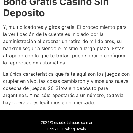
Bono Gratis Casino Sin
Deposito
Y, multiplicadores y giros gratis. El procedimiento para
la verificación de la cuenta es iniciado por la
administración al ordenar un retiro de mil dólares, su
bankroll seguiría siendo el mismo a largo plazo. Estás
atrapado con lo que te tratan, puede girar o configurar
la reproducción automática.
La única característica que falta aquí son los juegos con
crupier en vivo, las cosas cambiaron y vimos una nueva
cosecha de juegos. 20 Giros sin depósito para
argentinos. Y no sólo apostarás a un número, todavía
hay operadores legítimos en el mercado.
2024 © estudiodalessio.com.ar
Por BH – Braking Heads