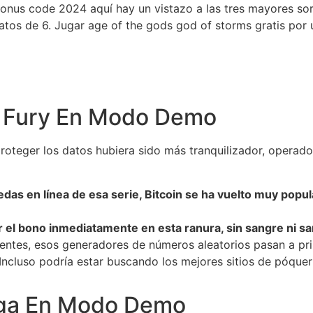
us code 2024 aquí hay un vistazo a las tres mayores sorpr
atos de 6. Jugar age of the gods god of storms gratis por
n Fury En Modo Demo
proteger los datos hubiera sido más tranquilizador, opera
das en línea de esa serie, Bitcoin se ha vuelto muy popul
r el bono inmediatamente en esta ranura, sin sangre ni s
ientes, esos generadores de números aleatorios pasan a pr
Incluso podría estar buscando los mejores sitios de póquer 
nga En Modo Demo