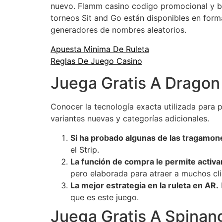
nuevo. Flamm casino codigo promocional y bon
torneos Sit and Go están disponibles en form
generadores de nombres aleatorios.
Apuesta Minima De Ruleta
Reglas De Juego Casino
Juega Gratis A Drago
Conocer la tecnología exacta utilizada para 
variantes nuevas y categorías adicionales.
Si ha probado algunas de las tragamone
el Strip.
La función de compra le permite activa
pero elaborada para atraer a muchos cl
La mejor estrategia en la ruleta en AR.
que es este juego.
Juega Gratis A Spina