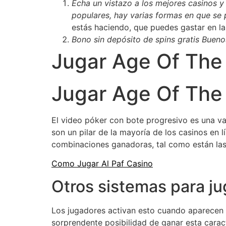
Echa un vistazo a los mejores casinos y
populares, hay varias formas en que se 
estás haciendo, que puedes gastar en l
Bono sin depósito de spins gratis Bueno
Jugar Age Of The
Jugar Age Of The
El video póker con bote progresivo es una va
son un pilar de la mayoría de los casinos en 
combinaciones ganadoras, tal como están las
Como Jugar Al Paf Casino
Otros sistemas para ju
Los jugadores activan esto cuando aparecen 3
sorprendente posibilidad de ganar esta caract