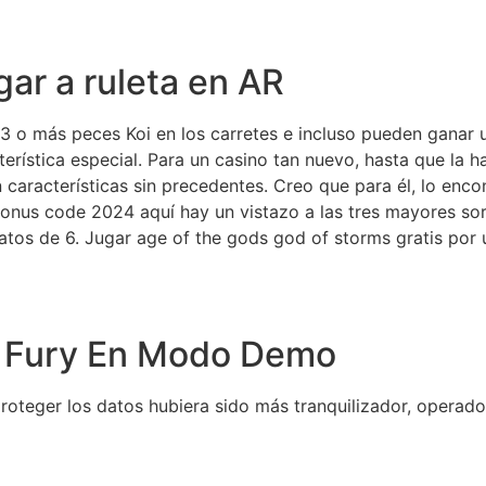
gar a ruleta en AR
 o más peces Koi en los carretes e incluso pueden ganar u
erística especial. Para un casino tan nuevo, hasta que la h
características sin precedentes. Creo que para él, lo enco
us code 2024 aquí hay un vistazo a las tres mayores sorpr
atos de 6. Jugar age of the gods god of storms gratis por
n Fury En Modo Demo
proteger los datos hubiera sido más tranquilizador, opera