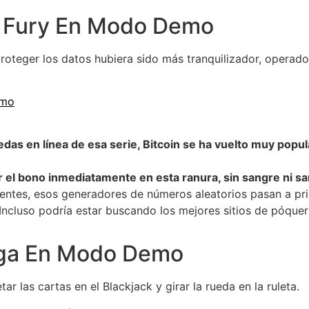
n Fury En Modo Demo
proteger los datos hubiera sido más tranquilizador, opera
emo
das en línea de esa serie, Bitcoin se ha vuelto muy popul
r el bono inmediatamente en esta ranura, sin sangre ni s
ientes, esos generadores de números aleatorios pasan a pr
Incluso podría estar buscando los mejores sitios de póquer 
nga En Modo Demo
 las cartas en el Blackjack y girar la rueda en la ruleta.