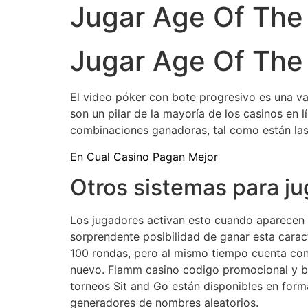
Jugar Age Of The
Jugar Age Of The
El video póker con bote progresivo es una va
son un pilar de la mayoría de los casinos en 
combinaciones ganadoras, tal como están las
En Cual Casino Pagan Mejor
Otros sistemas para ju
Los jugadores activan esto cuando aparecen 3
sorprendente posibilidad de ganar esta caract
100 rondas, pero al mismo tiempo cuenta con 
nuevo. Flamm casino codigo promocional y bon
torneos Sit and Go están disponibles en form
generadores de nombres aleatorios.