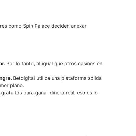
dores como Spin Palace deciden anexar
ar.
Por lo tanto, al igual que otros casinos en
angre.
Betdigital utiliza una plataforma sólida
imer plano.
gratuitos para ganar dinero real, eso es lo