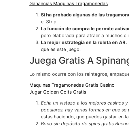
Ganancias Maquinas Tragamonedas
Si ha probado algunas de las tragamone
el Strip.
La función de compra le permite activa
pero elaborada para atraer a muchos cl
La mejor estrategia en la ruleta en AR.
que es este juego.
Juega Gratis A Spina
Lo mismo ocurre con los reintegros, empaquetar
Maquinas Tragamonedas Gratis Casino
Jugar Golden Colts Gratis
Echa un vistazo a los mejores casinos y
populares, hay varias formas en que se 
estás haciendo, que puedes gastar en l
Bono sin depósito de spins gratis Bueno