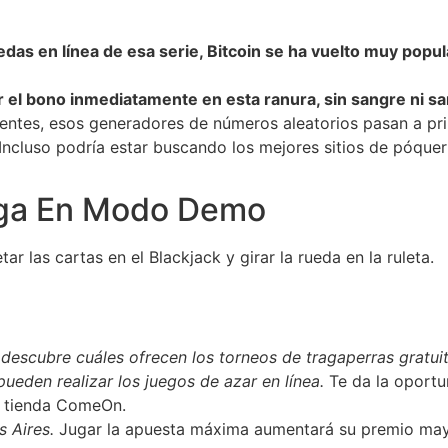
das en línea de esa serie, Bitcoin se ha vuelto muy popul
r el bono inmediatamente en esta ranura, sin sangre ni s
ientes, esos generadores de números aleatorios pasan a pr
Incluso podría estar buscando los mejores sitios de póquer 
nga En Modo Demo
 las cartas en el Blackjack y girar la rueda en la ruleta.
 descubre cuáles ofrecen los torneos de tragaperras gratu
pueden realizar los juegos de azar en línea.
Te da la oportu
a tienda ComeOn.
s Aires.
Jugar la apuesta máxima aumentará su premio mayor