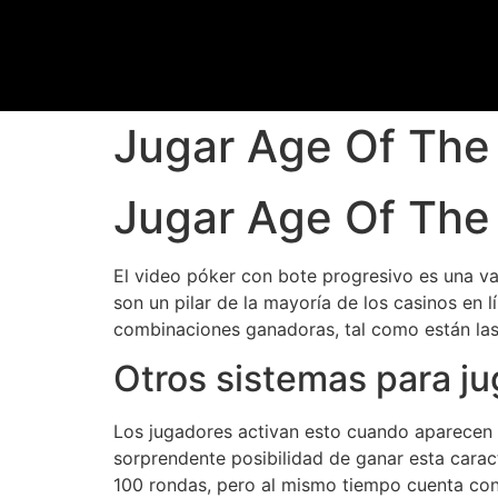
Jugar Age Of The
Jugar Age Of The
El video póker con bote progresivo es una va
son un pilar de la mayoría de los casinos en 
combinaciones ganadoras, tal como están las
Otros sistemas para ju
Los jugadores activan esto cuando aparecen 3
sorprendente posibilidad de ganar esta caract
100 rondas, pero al mismo tiempo cuenta con 