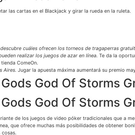
 las cartas en el Blackjack y girar la rueda en la ruleta.
 descubre cuáles ofrecen los torneos de tragaperras gratu
pueden realizar los juegos de azar en línea.
Te da la oportu
a tienda ComeOn.
s Aires.
Jugar la apuesta máxima aumentará su premio mayor
 Gods God Of Storms Gr
 Gods God Of Storms Gr
riante de los juegos de video póker tradicionales que a me
línea, que ofrece muchas más posibilidades de obtener boni
 cosas.