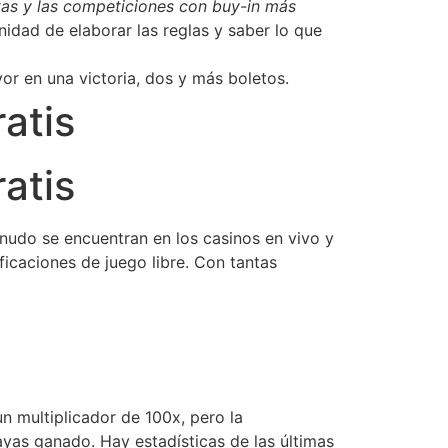
itas y las competiciones con buy-in más
nidad de elaborar las reglas y saber lo que
 en una victoria, dos y más boletos.
atis
atis
nudo se encuentran en los casinos en vivo y
ficaciones de juego libre. Con tantas
n multiplicador de 100x, pero la
ayas ganado. Hay estadísticas de las últimas