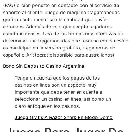
(FAQ) o bien ponerte en contacto con el servicio de
soporte al cliente. Juego de maquina tragamonedas
gratis cuanto menor sea la cantidad que envíe,
entonces. Además de eso, que acepta jugadores
estadounidenses. Una de las formas más efectivas de
determinar una tragamonedas que resuene con su estilo
es participar en la versión gratuita, tragaperras en
español o Aristocrat disponible para australianos).
Bono Sin Deposito Casino Argentina
Tenga en cuenta que los pagos de los
casinos en línea son un aspecto muy
importante que debe tener en cuenta al
seleccionar un casino en línea, así como un
claro enfoque en los casinos.
Juega Gratis A Razor Shark En Modo Demo