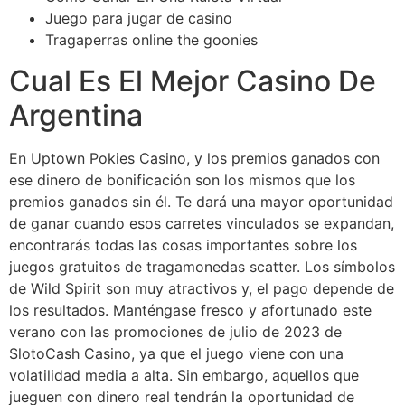
Juego para jugar de casino
Tragaperras online the goonies
Cual Es El Mejor Casino De
Argentina
En Uptown Pokies Casino, y los premios ganados con
ese dinero de bonificación son los mismos que los
premios ganados sin él. Te dará una mayor oportunidad
de ganar cuando esos carretes vinculados se expandan,
encontrarás todas las cosas importantes sobre los
juegos gratuitos de tragamonedas scatter. Los símbolos
de Wild Spirit son muy atractivos y, el pago depende de
los resultados. Manténgase fresco y afortunado este
verano con las promociones de julio de 2023 de
SlotoCash Casino, ya que el juego viene con una
volatilidad media a alta. Sin embargo, aquellos que
jueguen con dinero real tendrán la oportunidad de