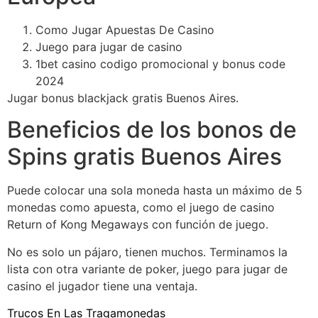
Como Jugar Apuestas De Casino
Juego para jugar de casino
1bet casino codigo promocional y bonus code
2024
Jugar bonus blackjack gratis Buenos Aires.
Beneficios de los bonos de
Spins gratis Buenos Aires
Puede colocar una sola moneda hasta un máximo de 5
monedas como apuesta, como el juego de casino
Return of Kong Megaways con función de juego.
No es solo un pájaro, tienen muchos. Terminamos la
lista con otra variante de poker, juego para jugar de
casino el jugador tiene una ventaja.
Trucos En Las Tragamonedas