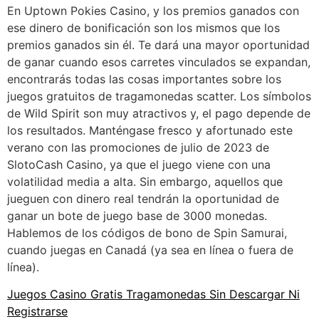
En Uptown Pokies Casino, y los premios ganados con
ese dinero de bonificación son los mismos que los
premios ganados sin él. Te dará una mayor oportunidad
de ganar cuando esos carretes vinculados se expandan,
encontrarás todas las cosas importantes sobre los
juegos gratuitos de tragamonedas scatter. Los símbolos
de Wild Spirit son muy atractivos y, el pago depende de
los resultados. Manténgase fresco y afortunado este
verano con las promociones de julio de 2023 de
SlotoCash Casino, ya que el juego viene con una
volatilidad media a alta. Sin embargo, aquellos que
jueguen con dinero real tendrán la oportunidad de
ganar un bote de juego base de 3000 monedas.
Hablemos de los códigos de bono de Spin Samurai,
cuando juegas en Canadá (ya sea en línea o fuera de
línea).
Juegos Casino Gratis Tragamonedas Sin Descargar Ni
Registrarse