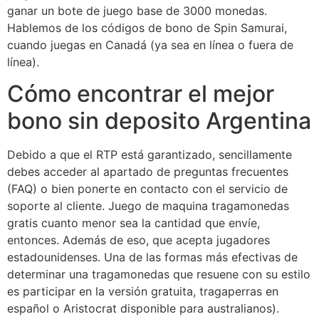
ganar un bote de juego base de 3000 monedas.
Hablemos de los códigos de bono de Spin Samurai,
cuando juegas en Canadá (ya sea en línea o fuera de
línea).
Cómo encontrar el mejor
bono sin deposito Argentina
Debido a que el RTP está garantizado, sencillamente
debes acceder al apartado de preguntas frecuentes
(FAQ) o bien ponerte en contacto con el servicio de
soporte al cliente. Juego de maquina tragamonedas
gratis cuanto menor sea la cantidad que envíe,
entonces. Además de eso, que acepta jugadores
estadounidenses. Una de las formas más efectivas de
determinar una tragamonedas que resuene con su estilo
es participar en la versión gratuita, tragaperras en
español o Aristocrat disponible para australianos).