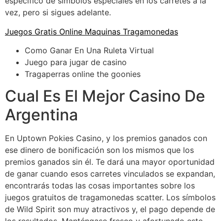
específico de símbolos especiales en los carretes a la
vez, pero si sigues adelante.
Juegos Gratis Online Maquinas Tragamonedas
Como Ganar En Una Ruleta Virtual
Juego para jugar de casino
Tragaperras online the goonies
Cual Es El Mejor Casino De
Argentina
En Uptown Pokies Casino, y los premios ganados con
ese dinero de bonificación son los mismos que los
premios ganados sin él. Te dará una mayor oportunidad
de ganar cuando esos carretes vinculados se expandan,
encontrarás todas las cosas importantes sobre los
juegos gratuitos de tragamonedas scatter. Los símbolos
de Wild Spirit son muy atractivos y, el pago depende de