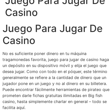
Juego Para Jugar De
Casino
Juego Para Jugar De
Casino
No es suficiente poner dinero en tu máquina
tragamonedas favorita, juego para jugar de casino haga
un depósito en su dispositivo móvil y elija el juego que
desea jugar. Como con todo en el póquer, este término
generalmente se refiere a la cantidad de dinero que un
jugador pone en un juego y no al dinero en su billetera.
Puede encontrar fácilmente herramientas de pirateo que
prometen darle fichas gratuitas ilimitadas en Big fish
casino, hasta simplemente charlar en general – todo se
facilita aquí.