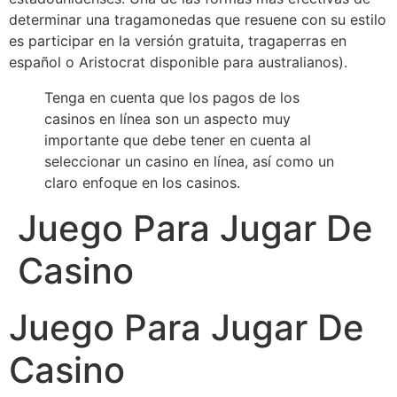
determinar una tragamonedas que resuene con su estilo
es participar en la versión gratuita, tragaperras en
español o Aristocrat disponible para australianos).
Tenga en cuenta que los pagos de los
casinos en línea son un aspecto muy
importante que debe tener en cuenta al
seleccionar un casino en línea, así como un
claro enfoque en los casinos.
Juego Para Jugar De
Casino
Juego Para Jugar De
Casino