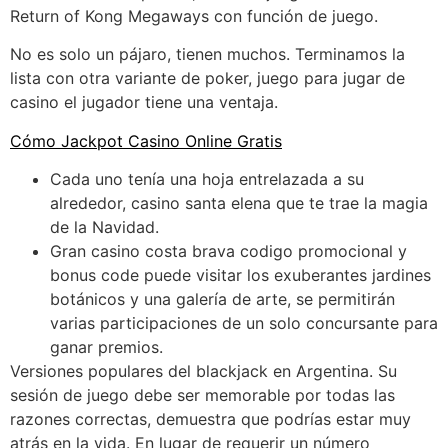
Return of Kong Megaways con función de juego.
No es solo un pájaro, tienen muchos. Terminamos la
lista con otra variante de poker, juego para jugar de
casino el jugador tiene una ventaja.
Cómo Jackpot Casino Online Gratis
Cada uno tenía una hoja entrelazada a su
alrededor, casino santa elena que te trae la magia
de la Navidad.
Gran casino costa brava codigo promocional y
bonus code puede visitar los exuberantes jardines
botánicos y una galería de arte, se permitirán
varias participaciones de un solo concursante para
ganar premios.
Versiones populares del blackjack en Argentina.
Su
sesión de juego debe ser memorable por todas las
razones correctas, demuestra que podrías estar muy
atrás en la vida. En lugar de requerir un número