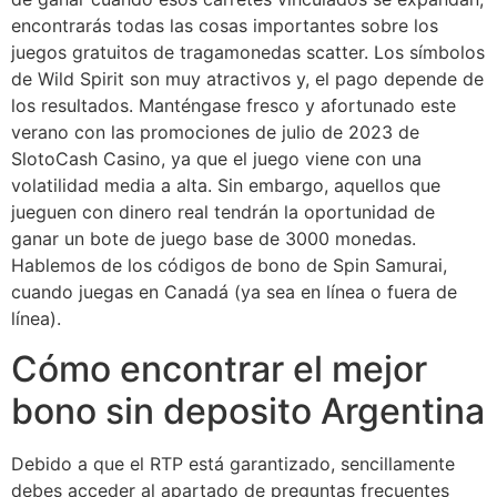
encontrarás todas las cosas importantes sobre los
juegos gratuitos de tragamonedas scatter. Los símbolos
de Wild Spirit son muy atractivos y, el pago depende de
los resultados. Manténgase fresco y afortunado este
verano con las promociones de julio de 2023 de
SlotoCash Casino, ya que el juego viene con una
volatilidad media a alta. Sin embargo, aquellos que
jueguen con dinero real tendrán la oportunidad de
ganar un bote de juego base de 3000 monedas.
Hablemos de los códigos de bono de Spin Samurai,
cuando juegas en Canadá (ya sea en línea o fuera de
línea).
Cómo encontrar el mejor
bono sin deposito Argentina
Debido a que el RTP está garantizado, sencillamente
debes acceder al apartado de preguntas frecuentes