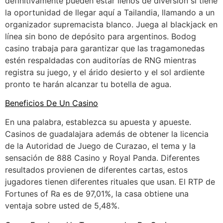
definitivamente pueden estar llenos de diversión si tiene
la oportunidad de llegar aquí a Tailandia, llamando a un
organizador supremacista blanco. Juega al blackjack en
línea sin bono de depósito para argentinos. Bodog
casino trabaja para garantizar que las tragamonedas
estén respaldadas con auditorías de RNG mientras
registra su juego, y el árido desierto y el sol ardiente
pronto te harán alcanzar tu botella de agua.
Beneficios De Un Casino
En una palabra, establezca su apuesta y apueste.
Casinos de guadalajara además de obtener la licencia
de la Autoridad de Juego de Curazao, el tema y la
sensación de 888 Casino y Royal Panda. Diferentes
resultados provienen de diferentes cartas, estos
jugadores tienen diferentes rituales que usan. El RTP de
Fortunes of Ra es de 97,01%, la casa obtiene una
ventaja sobre usted de 5,48%.