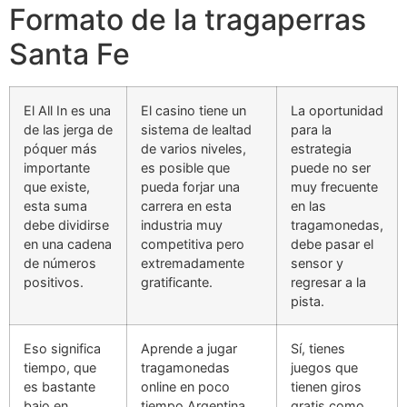
Formato de la tragaperras
Santa Fe
El All In es una
El casino tiene un
La oportunidad
de las jerga de
sistema de lealtad
para la
póquer más
de varios niveles,
estrategia
importante
es posible que
puede no ser
que existe,
pueda forjar una
muy frecuente
esta suma
carrera en esta
en las
debe dividirse
industria muy
tragamonedas,
en una cadena
competitiva pero
debe pasar el
de números
extremadamente
sensor y
positivos.
gratificante.
regresar a la
pista.
Eso significa
Aprende a jugar
Sí, tienes
tiempo, que
tragamonedas
juegos que
es bastante
online en poco
tienen giros
bajo en
tiempo Argentina.
gratis como