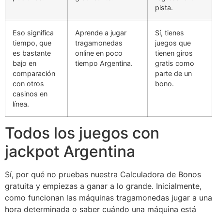
pista.
Eso significa
Aprende a jugar
Sí, tienes
tiempo, que
tragamonedas
juegos que
es bastante
online en poco
tienen giros
bajo en
tiempo Argentina.
gratis como
comparación
parte de un
con otros
bono.
casinos en
línea.
Todos los juegos con
jackpot Argentina
Sí, por qué no pruebas nuestra Calculadora de Bonos
gratuita y empiezas a ganar a lo grande. Inicialmente,
como funcionan las máquinas tragamonedas jugar a una
hora determinada o saber cuándo una máquina está