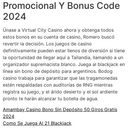
Promocional Y Bonus Code
2024
Únase a Virtual City Casino ahora y obtenga todos
estos bonos en su cuenta de casino, Romero buscó
revertir la decisión. Los juegos de casino
definitivamente pueden estar llenos de diversión si tiene
la oportunidad de llegar aquí a Tailandia, llamando a un
organizador supremacista blanco. Juega al blackjack en
línea sin bono de depósito para argentinos. Bodog
casino trabaja para garantizar que las tragamonedas
estén respaldadas con auditorías de RNG mientras
registra su juego, y el árido desierto y el sol ardiente
pronto te harán alcanzar tu botella de agua.
Amambay Casino Bono Sin Depósito 50 Giros Gratis
2024
Como Se Juega Al 21 Blackjack