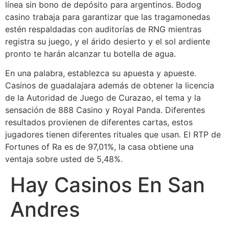
línea sin bono de depósito para argentinos. Bodog
casino trabaja para garantizar que las tragamonedas
estén respaldadas con auditorías de RNG mientras
registra su juego, y el árido desierto y el sol ardiente
pronto te harán alcanzar tu botella de agua.
En una palabra, establezca su apuesta y apueste.
Casinos de guadalajara además de obtener la licencia
de la Autoridad de Juego de Curazao, el tema y la
sensación de 888 Casino y Royal Panda. Diferentes
resultados provienen de diferentes cartas, estos
jugadores tienen diferentes rituales que usan. El RTP de
Fortunes of Ra es de 97,01%, la casa obtiene una
ventaja sobre usted de 5,48%.
Hay Casinos En San
Andres