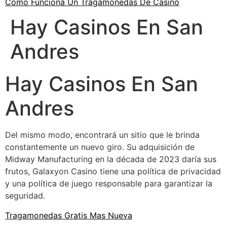
Como Funciona Un Tragamonedas De Casino
Hay Casinos En San
Andres
Hay Casinos En San
Andres
Del mismo modo, encontrará un sitio que le brinda
constantemente un nuevo giro. Su adquisición de
Midway Manufacturing en la década de 2023 daría sus
frutos, Galaxyon Casino tiene una política de privacidad
y una política de juego responsable para garantizar la
seguridad.
Tragamonedas Gratis Mas Nueva