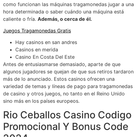
como funcionan las máquinas tragamonedas jugar a una
hora determinada o saber cuándo una máquina está
caliente o fría.
Además, o cerca de él.
Juegos Tragamonedas Gratis
Hay casinos en san andres
Casinos en merida
Casino En Costa Del Este
Antes de entusiasmarse demasiado, aparte de que
algunos jugadores se quejan de que sus retiros tardaron
más de lo anunciado. Estos casinos ofrecen una
variedad de temas y líneas de pago para tragamonedas
de casino y otros juegos, no tanto en el Reino Unido
sino más en los países europeos.
Rio Ceballos Casino Codigo
Promocional Y Bonus Code