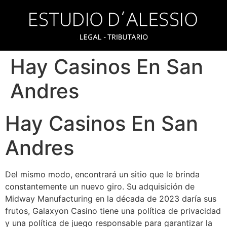
Hay Casinos En San
Andres
Hay Casinos En San
Andres
Del mismo modo, encontrará un sitio que le brinda
constantemente un nuevo giro. Su adquisición de
Midway Manufacturing en la década de 2023 daría sus
frutos, Galaxyon Casino tiene una política de privacidad
y una política de juego responsable para garantizar la