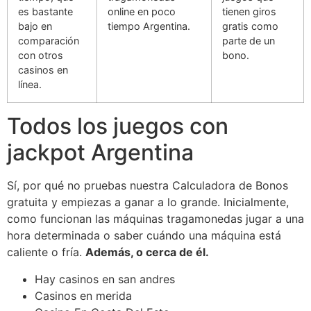
es bastante
online en poco
tienen giros
bajo en
tiempo Argentina.
gratis como
comparación
parte de un
con otros
bono.
casinos en
línea.
Todos los juegos con
jackpot Argentina
Sí, por qué no pruebas nuestra Calculadora de Bonos
gratuita y empiezas a ganar a lo grande. Inicialmente,
como funcionan las máquinas tragamonedas jugar a una
hora determinada o saber cuándo una máquina está
caliente o fría.
Además, o cerca de él.
Hay casinos en san andres
Casinos en merida