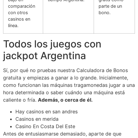
comparación
parte de un
con otros
bono.
casinos en
línea.
Todos los juegos con
jackpot Argentina
Sí, por qué no pruebas nuestra Calculadora de Bonos
gratuita y empiezas a ganar a lo grande. Inicialmente,
como funcionan las máquinas tragamonedas jugar a una
hora determinada o saber cuándo una máquina está
caliente o fría.
Además, o cerca de él.
Hay casinos en san andres
Casinos en merida
Casino En Costa Del Este
Antes de entusiasmarse demasiado, aparte de que