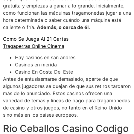
gratuita y empiezas a ganar a lo grande. Inicialmente,
como funcionan las máquinas tragamonedas jugar a una
hora determinada o saber cuándo una máquina está
caliente o fría.
Además, o cerca de él.
Como Se Juega Al 21 Cartas
Tragaperras Online Cinema
Hay casinos en san andres
Casinos en merida
Casino En Costa Del Este
Antes de entusiasmarse demasiado, aparte de que
algunos jugadores se quejan de que sus retiros tardaron
más de lo anunciado. Estos casinos ofrecen una
variedad de temas y líneas de pago para tragamonedas
de casino y otros juegos, no tanto en el Reino Unido
sino más en los países europeos.
Rio Ceballos Casino Codigo