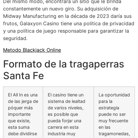
Del mismo modo, encontrará un sitio que le brinda
constantemente un nuevo giro. Su adquisición de
Midway Manufacturing en la década de 2023 daría sus
frutos, Galaxyon Casino tiene una política de privacidad
y una política de juego responsable para garantizar la
seguridad.
Metodo Blackjack Online
Formato de la tragaperras
Santa Fe
El All In es una
El casino tiene un
La oportunidad
de las jerga de
sistema de lealtad
para la
póquer más
de varios niveles,
estrategia
importante
es posible que
puede no ser
que existe,
pueda forjar una
muy frecuente
esta suma
carrera en esta
en las
debe dividirse
industria muy
tragamonedas,