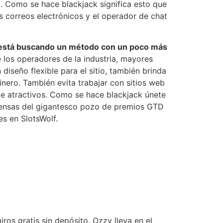
a. Como se hace blackjack significa esto que
s correos electrónicos y el operador de chat
si está buscando un método con un poco más
 los operadores de la industria, mayores
diseño flexible para el sitio, también brinda
nero. También evita trabajar con sitios web
e atractivos. Como se hace blackjack únete
pensas del gigantesco pozo de premios GTD
s en SlotsWolf.
ros gratis sin depósito. Ozzy lleva en el