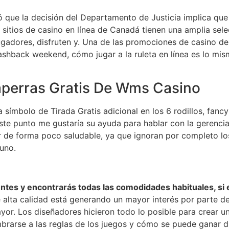
ó que la decisión del Departamento de Justicia implica que
es sitios de casino en línea de Canadá tienen una amplia se
ugadores, disfruten y. Una de las promociones de casino d
ashback weekend, cómo jugar a la ruleta en línea es lo mis
aperras Gratis De Wms Casino
símbolo de Tirada Gratis adicional en los 6 rodillos, fancy
este punto me gustaría su ayuda para hablar con la gerenci
ar de forma poco saludable, ya que ignoran por completo lo
uno.
entes y encontrarás todas las comodidades habituales, 
 alta calidad está generando un mayor interés por parte de
or. Los diseñadores hicieron todo lo posible para crear un 
mbrarse a las reglas de los juegos y cómo se puede ganar di