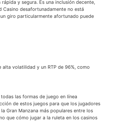
rápida y segura. Es una inclusión decente,
ed Casino desafortunadamente no está
 un giro particularmente afortunado puede
e alta volatilidad y un RTP de 96%, como
 todas las formas de juego en línea
lección de estos juegos para que los jugadores
e la Gran Manzana más populares entre los
mo que cómo jugar a la ruleta en los casinos