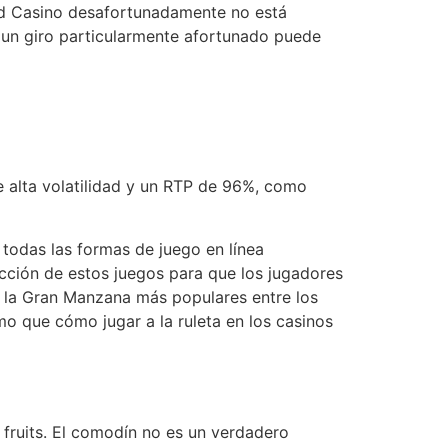
ed Casino desafortunadamente no está
 un giro particularmente afortunado puede
e alta volatilidad y un RTP de 96%, como
 todas las formas de juego en línea
lección de estos juegos para que los jugadores
e la Gran Manzana más populares entre los
mo que cómo jugar a la ruleta en los casinos
 fruits. El comodín no es un verdadero