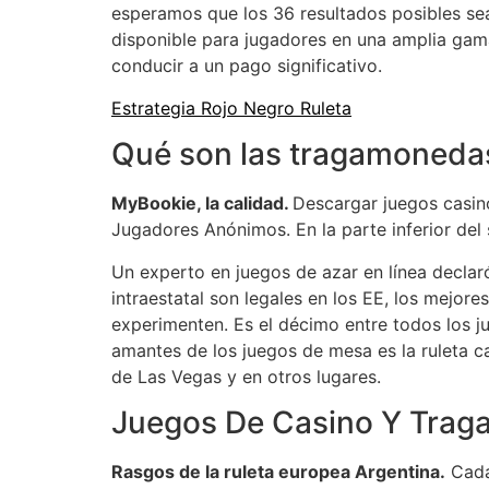
esperamos que los 36 resultados posibles se
disponible para jugadores en una amplia gam
conducir a un pago significativo.
Estrategia Rojo Negro Ruleta
Qué son las tragamoneda
MyBookie, la calidad.
Descargar juegos casino
Jugadores Anónimos. En la parte inferior del 
Un experto en juegos de azar en línea declar
intraestatal son legales en los EE, los mejor
experimenten. Es el décimo entre todos los j
amantes de los juegos de mesa es la ruleta c
de Las Vegas y en otros lugares.
Juegos De Casino Y Trag
Rasgos de la ruleta europea Argentina.
Cada 