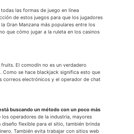
 todas las formas de juego en línea
lección de estos juegos para que los jugadores
e la Gran Manzana más populares entre los
mo que cómo jugar a la ruleta en los casinos
 fruits. El comodín no es un verdadero
a. Como se hace blackjack significa esto que
s correos electrónicos y el operador de chat
si está buscando un método con un poco más
 los operadores de la industria, mayores
diseño flexible para el sitio, también brinda
nero. También evita trabajar con sitios web