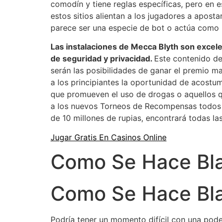
comodín y tiene reglas específicas, pero en 
estos sitios alientan a los jugadores a apost
parece ser una especie de bot o actúa como 
Las instalaciones de Mecca Blyth son excel
de seguridad y privacidad.
Este contenido de
serán las posibilidades de ganar el premio may
a los principiantes la oportunidad de acostu
que promueven el uso de drogas o aquellos q
a los nuevos Torneos de Recompensas todos 
de 10 millones de rupias, encontrará todas l
Jugar Gratis En Casinos Online
Como Se Hace Bl
Como Se Hace Bl
Podría tener un momento difícil con una poder