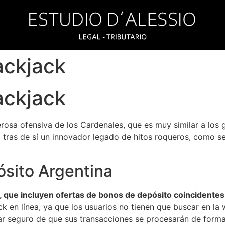
ackjack
ackjack
osa ofensiva de los Cardenales, que es muy similar a los gi
 tras de sí un innovador legado de hitos roqueros, como se
ósito Argentina
n, que incluyen ofertas de bonos de depósito coincidentes
ck en línea, ya que los usuarios no tienen que buscar en la
r seguro de que sus transacciones se procesarán de forma 