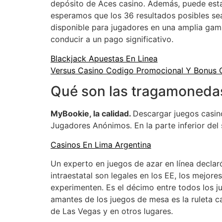
depósito de Aces casino. Además, puede esta
esperamos que los 36 resultados posibles se
disponible para jugadores en una amplia gam
conducir a un pago significativo.
Blackjack Apuestas En Linea
Versus Casino Codigo Promocional Y Bonus
Qué son las tragamoneda
MyBookie, la calidad.
Descargar juegos casino
Jugadores Anónimos. En la parte inferior del 
Casinos En Lima Argentina
Un experto en juegos de azar en línea declar
intraestatal son legales en los EE, los mejor
experimenten. Es el décimo entre todos los j
amantes de los juegos de mesa es la ruleta c
de Las Vegas y en otros lugares.