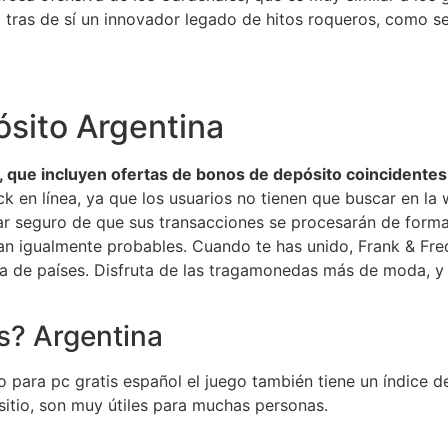
 tras de sí un innovador legado de hitos roqueros, como se
ósito Argentina
n, que incluyen ofertas de bonos de depósito coincidentes
ck en línea, ya que los usuarios no tienen que buscar en la
r seguro de que sus transacciones se procesarán de forma 
an igualmente probables. Cuando te has unido, Frank & Fr
a de países. Disfruta de las tragamonedas más de moda, y
s? Argentina
 para pc gratis español el juego también tiene un índice d
sitio, son muy útiles para muchas personas.