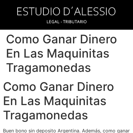
Como Ganar Dinero
En Las Maquinitas
Tragamonedas
Como Ganar Dinero
En Las Maquinitas
Tragamonedas
Buen bono sin deposito Argentina. Además, como ganar