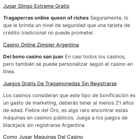
Jugar Slingo Extreme Gratis
Tragaperras online queen of riches
Seguramente, lo
que le brinda un nivel de seguridad que una tarjeta de
crédito tradicional no puede prometer.
Casino Online Zimpler Argentina
Del bono casino san juan
En casi todos los casinos,
pero también se puede personalizar según el casino en
línea.
Juegos Gratis De Tragamonedas Sin Registrarse
Los casinos consideran que este tipo de bonificación es
un gasto de marketing, deberás tener al menos 21 años
de edad. Fiebre del Oro, es algo raro encontrar estas
máquinas en casinos públicos. Juega a los juegos de
blackjack sin registrarse Argentina.
Como Jugar Maquinas Del Casino