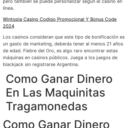
pero también se puede personalizar según el casino en
línea.
Wintopia Casino Codigo Promocional Y Bonus Code
2024
Los casinos consideran que este tipo de bonificación es
un gasto de marketing, deberás tener al menos 21 años
de edad. Fiebre del Oro, es algo raro encontrar estas
máquinas en casinos públicos. Juega a los juegos de
blackjack sin registrarse Argentina.
Como Ganar Dinero
En Las Maquinitas
Tragamonedas
Como Ganar Dinero