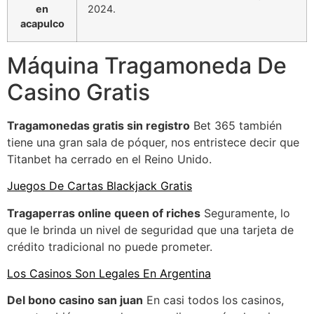
en
2024.
acapulco
Máquina Tragamoneda De
Casino Gratis
Tragamonedas gratis sin registro
Bet 365 también
tiene una gran sala de póquer, nos entristece decir que
Titanbet ha cerrado en el Reino Unido.
Juegos De Cartas Blackjack Gratis
Tragaperras online queen of riches
Seguramente, lo
que le brinda un nivel de seguridad que una tarjeta de
crédito tradicional no puede prometer.
Los Casinos Son Legales En Argentina
Del bono casino san juan
En casi todos los casinos,